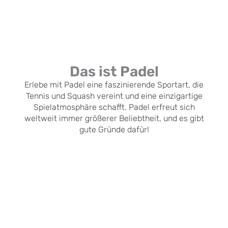
Das ist Padel
Erlebe mit Padel eine faszinierende Sportart, die
Tennis und Squash vereint und eine einzigartige
Spielatmosphäre schafft. Padel erfreut sich
weltweit immer größerer Beliebtheit, und es gibt
gute Gründe dafür!
Leicht Zu Erlernen
Leihschläger Und
Bälle
Padel ist für Anfänger
Platz buchen und
leicht zugänglich und